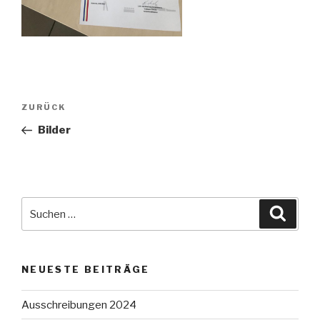
Beitragsnavigation
Vorheriger
ZURÜCK
Beitrag
Bilder
Suche
Suche
nach:
NEUESTE BEITRÄGE
Ausschreibungen 2024