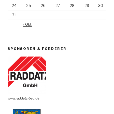
24
25
26
27
28
29
30
31
« Okt.
SPONSOREN & FÖRDERER
www.raddatz-bau.de